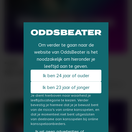
Om verder te gaan naar de
website van OddsBeater is het
noodzakelijk om hieronder je
leeftijd aan te geven.
NEC-AZ voorspellingen en tips
Ik ben 24 jaar of ouder
In de preview delen wij onze voorspellingen voor NEC-AZ in de
Ik ben 23 jaar of jonger
Eredivisie
Je dient hierboven naar waarheid je
leeftijdscategorie te kiezen. Verder
bevestig je hiermee dat je je bewust bent
van de risico's van online kansspelen, en
dat je momenteel niet bent uitgesloten
van deelname aan kansspelen bij online
kansspelaanbieders.
Ik wil geen advertenties of