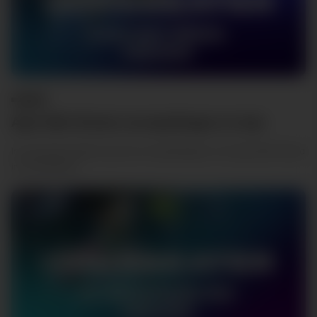
Ajax-NAC Breda voorspellingen en tips
In de preview delen wij onze voorspellingen voor Ajax-NAC Breda
in de Eredivisie