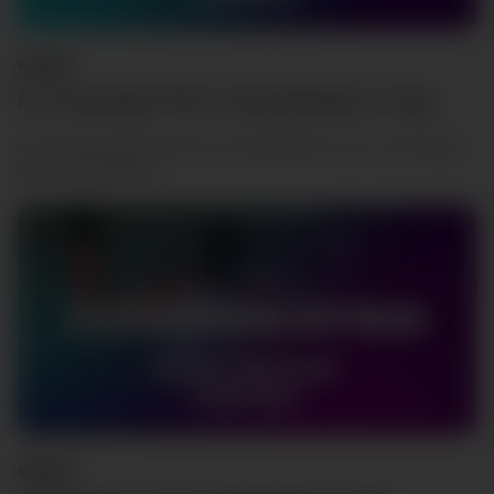
FC Groningen-PSV voorspellingen en tips
In de preview delen wij onze voorspellingen voor FC Groningen-
PSV in de Eredivisie