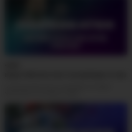
Bayern München-Inter voorspellingen en tips
In de preview delen wij onze voorspellingen voor Bayern
München-Inter in de Champions League