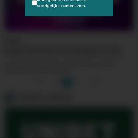
soortgelijke content zien.
Spanje-Nederland voorspellingen en tips
In de preview delen wij onze voorspellingen voor Spanje-
Nederland in de Nations League
<
1
5
6
7
97
>
...
...
Populaire artikelen